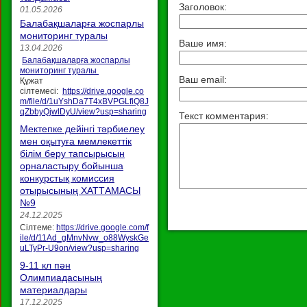
Заголовок:
01.05.2026
Балабақшаларға жоспарлы
мониторинг туралы
Ваше имя:
13.04.2026
Балабақшаларға жоспарлы
мониторинг туралы
Ваш email:
Құжат
сілтемесі:
https://drive.google.co
m/file/d/1uYshDa7T4xBVPGLfiQ8J
qZbbyQjwlDyU/view?usp=sharing
Текст комментария:
Мектепке дейінгі тәрбиелеу
мен оқытуға мемлекеттік
білім беру тапсырысын
орналастыру бойынша
конкурстық комиссия
отырысының ХАТТАМАСЫ
№9
24.12.2025
Сілтеме:
https://drive.google.com/f
ile/d/11Ad_gMnvNvw_o88WyskGe
uLTyPr-U9on/view?usp=sharing
9-11 кл пән
Олимпиадасының
материалдары
17.12.2025