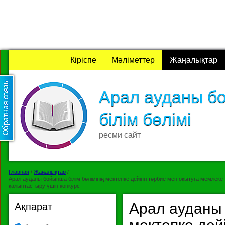
Кіріспе
Мәліметтер
Жаңалықтар
Арал ауданы б
білім бөлімі
ресми сайт
Главная
/
Жаңалықтар
/
Арал ауданы бойынша білім бөлімінің мектепке дейінгі тәрбие мен оқытуға мемлекет
қалыптастыру үшін конкурс
Арал ауданы 
Ақпарат