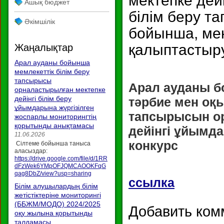
мектепке дей
Ашық бюджет
білім беру т
Әкімшілік
бойынша, мек
қалыптастыру
Жаңалықтар
Арал ауданы бойынша
мемлекеттік білім беру
тапсырысы
Арал ауданы бо
орналастырылған мектепке
дейінгі білім беру
тәрбие мен оқы
ұйымдарына жүргізілген
тапсырысын ор
жоспарлы мониторингтің
қорытынды анықтамасы
дейінгі ұйымда
11.06.2026
конкурс
Сілтеме бойынша таныса
аласыздар:
https://drive.google.com/file/d/1RR
dFzWek6YMpOFJQMCAOOKFqG
qag8DbZ/view?usp=sharing
ссылка
Білім алушылардың білім
жетістіктеріне мониторингі
(ББЖМ/МОДО) 2024/2025
Добавить ком
оқу жылына қорытынды
талдамасы