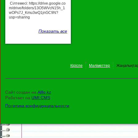
Сілтемесі: https://drive.google.co
m/drive/folders/13O5WVcN15h_1
wOPs7J_Kmu3wQ1jnGC9N?
usp=sharing
Показать все
Кіріспе
Мәліметтер
Жаңалықта
Сайт создан на
Alllo.kz
Работает на
UMI.CMS
Политика конфиденциальности