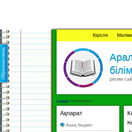
Кіріспе
Мәлім
Ара
білі
ресми сай
Главная
/
Кері байланыс
Ақпарат
К
К
Ашық бюджет
А