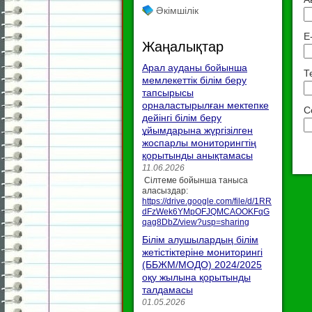
Әкімшілік
E
Жаңалықтар
Арал ауданы бойынша
Т
мемлекеттік білім беру
тапсырысы
орналастырылған мектепке
С
дейінгі білім беру
ұйымдарына жүргізілген
жоспарлы мониторингтің
қорытынды анықтамасы
11.06.2026
Сілтеме бойынша таныса
аласыздар:
https://drive.google.com/file/d/1RR
dFzWek6YMpOFJQMCAOOKFqG
qag8DbZ/view?usp=sharing
Білім алушылардың білім
жетістіктеріне мониторингі
(ББЖМ/МОДО) 2024/2025
оқу жылына қорытынды
талдамасы
01.05.2026