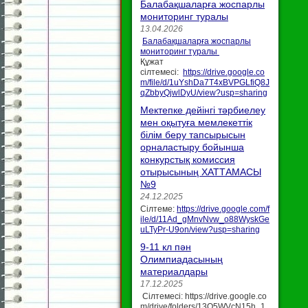
Балабақшаларға жоспарлы
мониторинг туралы
13.04.2026
Балабақшаларға жоспарлы
мониторинг туралы
Құжат
сілтемесі:
https://drive.google.co
m/file/d/1uYshDa7T4xBVPGLfiQ8J
qZbbyQjwlDyU/view?usp=sharing
Мектепке дейінгі тәрбиелеу
мен оқытуға мемлекеттік
білім беру тапсырысын
орналастыру бойынша
конкурстық комиссия
отырысының ХАТТАМАСЫ
№9
24.12.2025
Сілтеме:
https://drive.google.com/f
ile/d/11Ad_gMnvNvw_o88WyskGe
uLTyPr-U9on/view?usp=sharing
9-11 кл пән
Олимпиадасының
материалдары
17.12.2025
Сілтемесі: https://drive.google.co
m/drive/folders/13O5WVcN15h_1