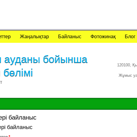
еттер
Жаңалықтар
Байланыс
Фотожинақ
Блог
л ауданы бойынша
120100, Қ
м бөлімі
Жұмыс уақ
т
ері байланыс
ері байланыс
втор
*