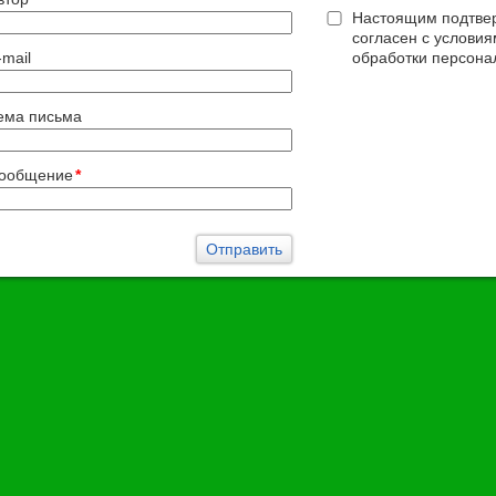
Настоящим подтвер
согласен с услови
-mail
обработки персона
ема письма
ообщение
*