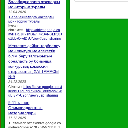
Балабақшаларға жоспарлы
мониторинг туралы
13.04.2026
Балабақшаларға жоспарлы
мониторинг туралы
Құжат
сілтемесі:
https://drive.google.co
m/file/d/1uYshDa7T4xBVPGLfiQ8J
qZbbyQjwlDyU/view?usp=sharing
Мектепке дейінгі тәрбиелеу
мен оқытуға мемлекеттік
білім беру тапсырысын
орналастыру бойынша
конкурстық комиссия
отырысының ХАТТАМАСЫ
№9
24.12.2025
Сілтеме:
https://drive.google.com/f
ile/d/11Ad_gMnvNvw_o88WyskGe
uLTyPr-U9on/view?usp=sharing
9-11 кл пән
Олимпиадасының
материалдары
17.12.2025
Сілтемесі: https://drive.google.co
m/drive/folders/13O5WVcN15h_1