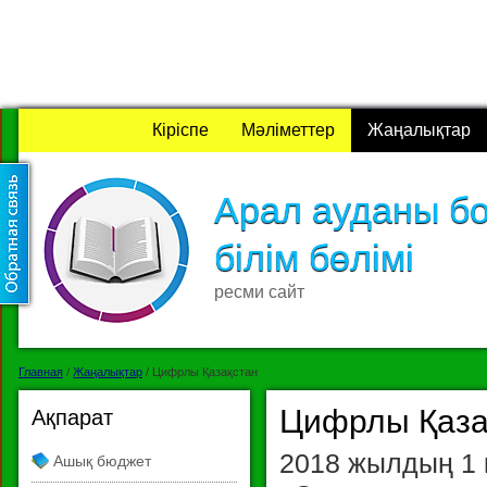
Кіріспе
Мәліметтер
Жаңалықтар
Арал ауданы б
білім бөлімі
ресми сайт
Главная
/
Жаңалықтар
/
Цифрлы Қазақстан
Цифрлы Қаза
Ақпарат
2018 жылдың 1 
Ашық бюджет