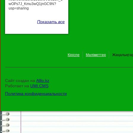
wOPs7J_Kmu3wQ1jnGC9N?
usp=sharing
Показать все
Кіріспе
Мәліметтер
Жаңалықта
Сайт создан на
Alllo.kz
Работает на
UMI.CMS
Политика конфиденциальности