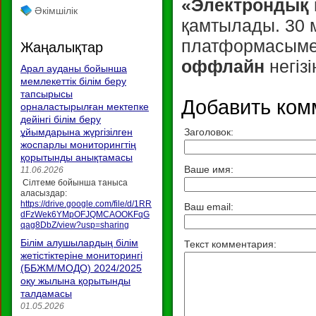
«Электрондық 
Әкімшілік
қамтылады. 30 
платформасым
Жаңалықтар
оффлайн
негіз
Арал ауданы бойынша
мемлекеттік білім беру
тапсырысы
Добавить ком
орналастырылған мектепке
дейінгі білім беру
ұйымдарына жүргізілген
Заголовок:
жоспарлы мониторингтің
қорытынды анықтамасы
Ваше имя:
11.06.2026
Сілтеме бойынша таныса
аласыздар:
https://drive.google.com/file/d/1RR
Ваш email:
dFzWek6YMpOFJQMCAOOKFqG
qag8DbZ/view?usp=sharing
Білім алушылардың білім
Текст комментария:
жетістіктеріне мониторингі
(ББЖМ/МОДО) 2024/2025
оқу жылына қорытынды
талдамасы
01.05.2026