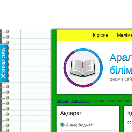
Кіріспе
Мәлім
Ара
білі
ресми сай
Главная
/
Жаңалықтар
/
Қамқоршылар кеңес хатт
Ақпарат
Қ
сс
Ашық бюджет