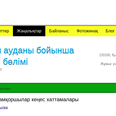
еттер
Жаңалықтар
Байланыс
Фотожинақ
Блог
л ауданы бойынша
120100, Қ
м бөлімі
Жұмыс уақ
т
амалары
амқоршылар кеңес хаттамалары
ылка