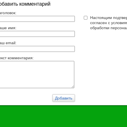
обавить комментарий
аголовок:
Настоящим подтвер
согласен с услови
аше имя:
обработки персона
аш email:
екст комментария: