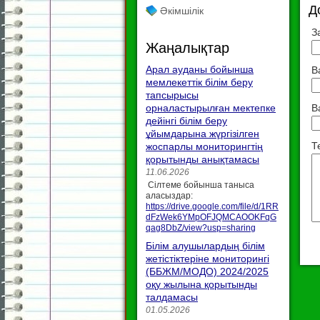
Д
Әкімшілік
З
Жаңалықтар
Арал ауданы бойынша
В
мемлекеттік білім беру
тапсырысы
орналастырылған мектепке
В
дейінгі білім беру
ұйымдарына жүргізілген
Т
жоспарлы мониторингтің
қорытынды анықтамасы
11.06.2026
Сілтеме бойынша таныса
аласыздар:
https://drive.google.com/file/d/1RR
dFzWek6YMpOFJQMCAOOKFqG
qag8DbZ/view?usp=sharing
Білім алушылардың білім
жетістіктеріне мониторингі
(ББЖМ/МОДО) 2024/2025
оқу жылына қорытынды
талдамасы
01.05.2026