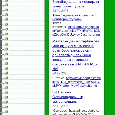
Балабақшаларға жоспарлы
мониторинг туралы
13.04.2026
Балабақшаларға жоспарлы
мониторинг туралы
Құжат
сілтемесі:
https://drive.google.co
m/file/d/1uYshDa7T4xBVPGLfiQ8J
qZbbyQjwlDyU/view?usp=sharing
Мектепке дейінгі тәрбиелеу
мен оқытуға мемлекеттік
білім беру тапсырысын
орналастыру бойынша
конкурстық комиссия
отырысының ХАТТАМАСЫ
№9
24.12.2025
Сілтеме:
https://drive.google.com/f
ile/d/11Ad_gMnvNvw_o88WyskGe
uLTyPr-U9on/view?usp=sharing
9-11 кл пән
Олимпиадасының
материалдары
17.12.2025
Сілтемесі: https://drive.google.co
m/drive/folders/13O5WVcN15h_1