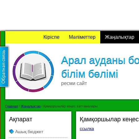
Кіріспе
Мәліметтер
Жаңалықтар
Арал ауданы б
білім бөлімі
ресми сайт
Главная
/
Жаңалықтар
/
Қамқоршылар кеңес хаттамалары
Ақпарат
Қамқоршылар кеңес
ссылка
Ашық бюджет