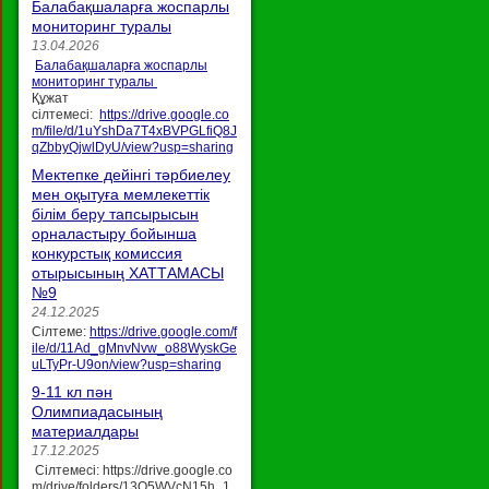
Балабақшаларға жоспарлы
мониторинг туралы
13.04.2026
Балабақшаларға жоспарлы
мониторинг туралы
Құжат
сілтемесі:
https://drive.google.co
m/file/d/1uYshDa7T4xBVPGLfiQ8J
qZbbyQjwlDyU/view?usp=sharing
Мектепке дейінгі тәрбиелеу
мен оқытуға мемлекеттік
білім беру тапсырысын
орналастыру бойынша
конкурстық комиссия
отырысының ХАТТАМАСЫ
№9
24.12.2025
Сілтеме:
https://drive.google.com/f
ile/d/11Ad_gMnvNvw_o88WyskGe
uLTyPr-U9on/view?usp=sharing
9-11 кл пән
Олимпиадасының
материалдары
17.12.2025
Сілтемесі: https://drive.google.co
m/drive/folders/13O5WVcN15h_1