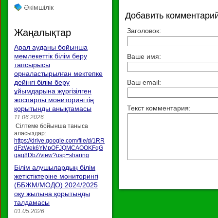
Әкімшілік
Добавить комментари
Заголовок:
Жаңалықтар
Арал ауданы бойынша
мемлекеттік білім беру
Ваше имя:
тапсырысы
орналастырылған мектепке
дейінгі білім беру
Ваш email:
ұйымдарына жүргізілген
жоспарлы мониторингтің
Текст комментария:
қорытынды анықтамасы
11.06.2026
Сілтеме бойынша таныса
аласыздар:
https://drive.google.com/file/d/1RR
dFzWek6YMpOFJQMCAOOKFqG
qag8DbZ/view?usp=sharing
Білім алушылардың білім
жетістіктеріне мониторингі
(ББЖМ/МОДО) 2024/2025
оқу жылына қорытынды
талдамасы
01.05.2026