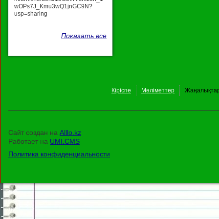
wOPs7J_Kmu3wQ1jnGC9N?
usp=sharing
Показать все
Кіріспе
Мәліметтер
Жаңалықта
Сайт создан на
Alllo.kz
Работает на
UMI.CMS
Политика конфиденциальности