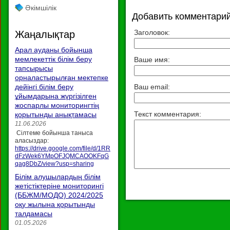
Әкімшілік
Добавить комментари
Заголовок:
Жаңалықтар
Арал ауданы бойынша
мемлекеттік білім беру
Ваше имя:
тапсырысы
орналастырылған мектепке
дейінгі білім беру
Ваш email:
ұйымдарына жүргізілген
жоспарлы мониторингтің
Текст комментария:
қорытынды анықтамасы
11.06.2026
Сілтеме бойынша таныса
аласыздар:
https://drive.google.com/file/d/1RR
dFzWek6YMpOFJQMCAOOKFqG
qag8DbZ/view?usp=sharing
Білім алушылардың білім
жетістіктеріне мониторингі
(ББЖМ/МОДО) 2024/2025
оқу жылына қорытынды
талдамасы
01.05.2026