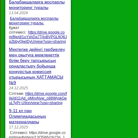
Балабақшаларға жоспарлы
мониторинг туралы
13.04.2026
Балабақшаларға жоспарлы
мониторинг туралы
Құжат
сілтемесі:
https://drive.google.co
m/file/d/1uYshDa7T4xBVPGLfiQ8J
qZbbyQjwlDyU/view?usp=sharing
Мектепке дейінгі тәрбиелеу
мен оқытуға мемлекеттік
білім беру тапсырысын
орналастыру бойынша
конкурстық комиссия
отырысының ХАТТАМАСЫ
№9
24.12.2025
Сілтеме:
https://drive.google.com/f
ile/d/11Ad_gMnvNvw_o88WyskGe
uLTyPr-U9on/view?usp=sharing
9-11 кл пән
Олимпиадасының
материалдары
17.12.2025
Сілтемесі: https://drive.google.co
m/drive/folders/13O5WVcN15h_1