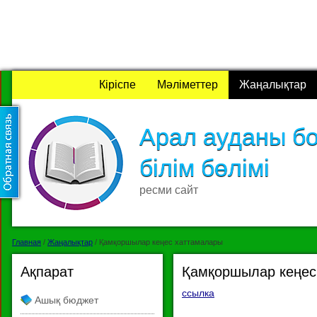
Кіріспе
Мәліметтер
Жаңалықтар
Арал ауданы б
білім бөлімі
ресми сайт
Главная
/
Жаңалықтар
/
Қамқоршылар кеңес хаттамалары
Ақпарат
Қамқоршылар кеңес
ссылка
Ашық бюджет