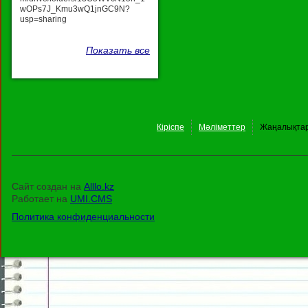
wOPs7J_Kmu3wQ1jnGC9N?
usp=sharing
Показать все
Кіріспе
Мәліметтер
Жаңалықта
Сайт создан на
Alllo.kz
Работает на
UMI.CMS
Политика конфиденциальности